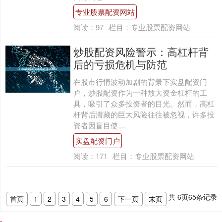
专业股票配资网站
阅读：
97
栏目：
专业股票配资网站
炒股配资风险警示：高杠杆背
后的亏损危机与防范
在股市行情波动加剧的背景下实盘配资门
户，炒股配资作为一种放大资金杠杆的工
具，吸引了众多投资者的目光。然而，高杠
杆背后潜藏的巨大风险往往被忽视，许多投
资者因盲目使....
实盘配资门户
阅读：
171
栏目：
专业股票配资网站
共
6
页
65
条记录
首页
1
2
3
4
5
6
下一页
末页